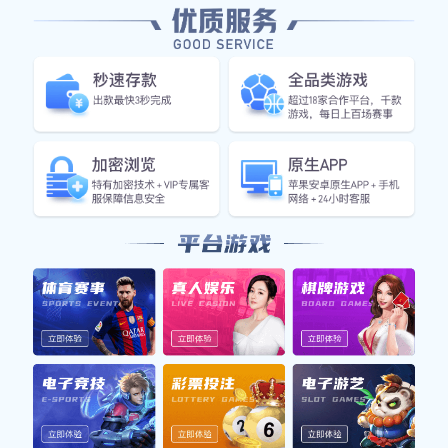
1
阿森纳
28
72
2
曼城
27
70
3
曼联
28
60
4
热刺
27
57
5
纽卡斯尔
28
54
热门赛事资讯
更多资讯 >