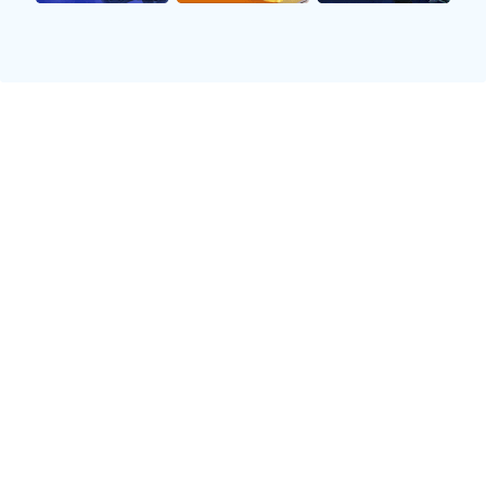
足球
2小时前
梅西转会传闻再起，迈阿密国际官方回应
近日关于梅西可能重返欧洲足坛的消息在社交媒体上广泛流
传，迈阿密国际俱乐部对此做出了正式回应...