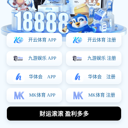
1 - 0
曼城 vs 国际米兰
78'
LIVE
89 - 92
湖人 vs 凯尔特人
65'
LIVE
2 - 1
皇马 vs 巴萨
已结束
105 - 110
勇士 vs 掘金
已结束
VS
利物浦 vs 切尔西
20:00
VS
巴黎圣日耳曼 vs 里昂
22:00
积分榜
英超完整榜 >
排
球队
场次
积分
名