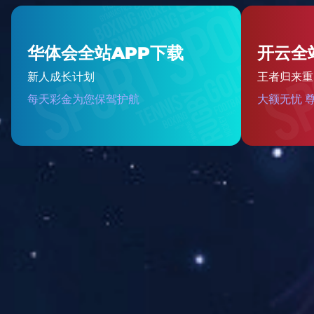
实时比分
曼城
78'
LIVE
湖人
65'
LIVE
皇
已结束
勇士
已结束
利物
20:00
巴黎圣
22:00