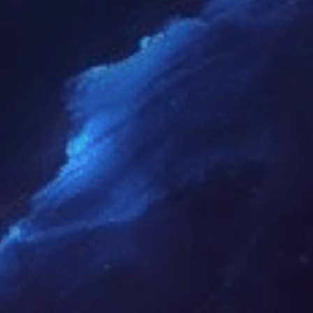
优势力压尤文图斯夺冠，而AC米兰则因输球痛失欧冠资
格...
CBA专区
CBA首页 >
CBA总决赛G5：辽宁本钢逆转广东宏远
在刚刚结束的CBA总决赛第五场比赛中，辽宁本钢队在
主场完成惊天逆转，以总比分4-1夺得队史第四座总冠军