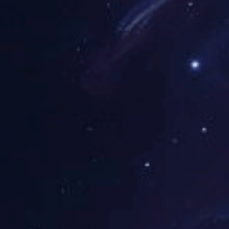
生。皇家马德里、曼城、拜仁慕尼黑等劲旅悉数在列...
NBA专区
NBA季后赛综述：东西部决赛对阵出炉