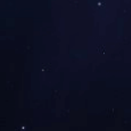
成立于1902年，是西班牙足
次欧洲冠军联赛冠军...
巴塞罗那足球俱乐部
位于西班牙巴塞罗那市，是西甲联
等传奇球星...
视频集锦
▶