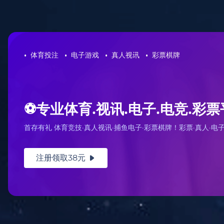
v66
体育
今日热点
欧冠决赛前瞻：曼城对决
本周六凌晨，欧洲之巅将见证新王的诞生。v66