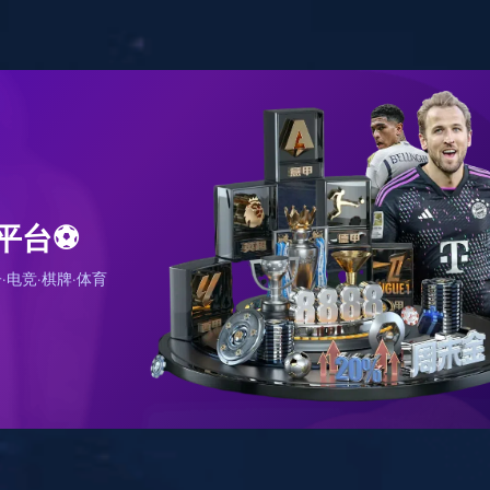
首页
足球专区
篮球专区
国际米兰，冠军归属引发热议
体育为您带来最全赛事前瞻与深度分析。