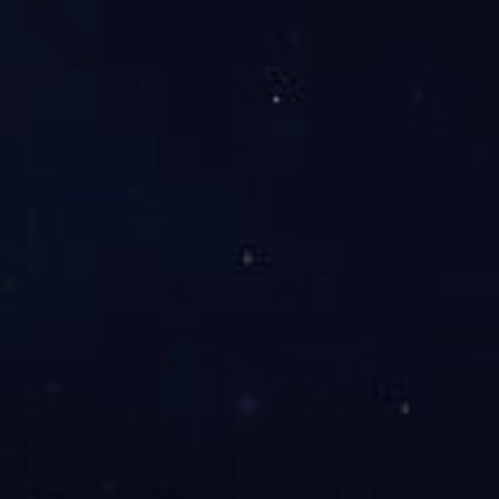
阿根廷职业足球运动员，司职前
锋。被广泛认为是历史上最伟大
的球员之一，曾获得8次金球
奖...
克里斯蒂亚诺·罗纳尔多
葡萄牙职业足球运动员，司职前
锋。以其惊人的进球能力和身体
素质著称，曾效力于曼联、皇
马、尤文等豪门...
查看更多视频 >
▶