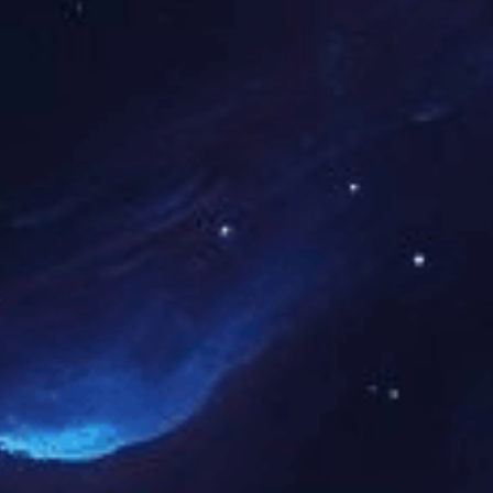
经过前几轮的激烈角逐，NBA东西部决赛的对阵双方已
凯尔特人核心塔图姆伤愈复出
世界杯专区