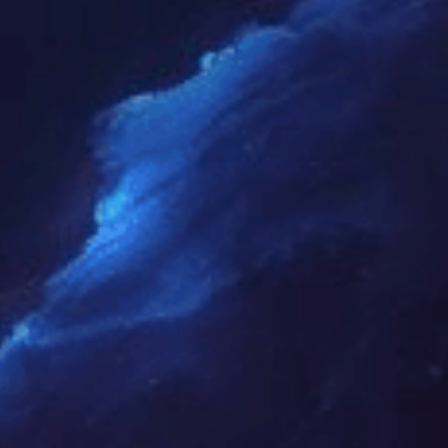
优势力压尤文图斯夺冠，而AC米兰则因输球痛失欧冠资
格...
CBA专区
CBA首页 >
CBA总决赛G5：辽宁本钢逆转广东宏远
在刚刚结束的CBA总决赛第五场比赛中，辽宁本钢队在
主场完成惊天逆转，以总比分4-1夺得队史第四座总冠军