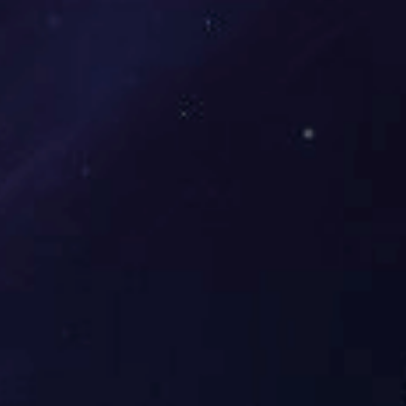
2026美加墨世界杯筹备进展
随着2026年世界杯临近，东道主美国、加拿大和墨西
哥的场馆建设正如火如荼地进行。FIFA最新报告指出...