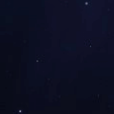
成立于1902年，是西班牙足
次欧洲冠军联赛冠军...
巴塞罗那足球俱乐部
位于西班牙巴塞罗那市，是西甲联
等传奇球星...
视频集锦
▶