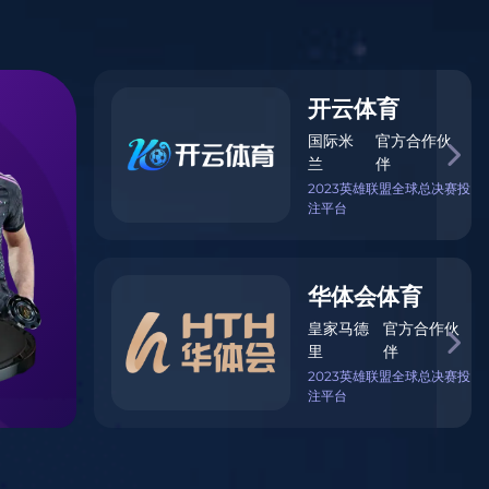
NBA专区
世界杯
赛事分析
百科
联系我们