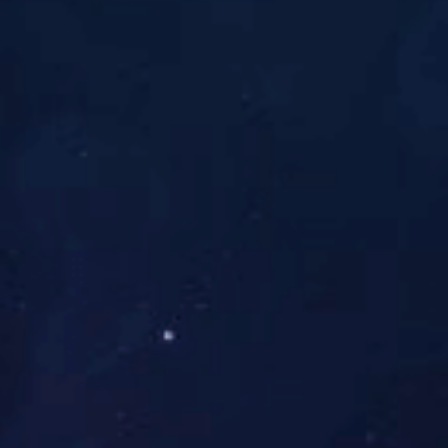
更多资讯 >
5小时前
F1
6小时前
克直
F1摩纳哥大奖赛：维斯塔潘杆
位冲刺
加洛斯
在刚刚结束的F1摩纳哥大奖赛排位赛