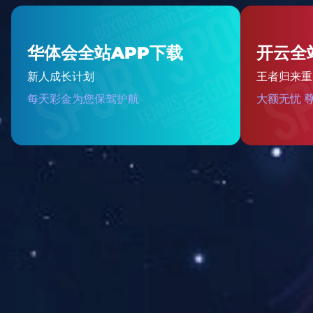
实时比分
曼城
78'
LIVE
湖人
65'
LIVE
皇
已结束
勇士
已结束
利物
20:00
巴黎圣
22:00