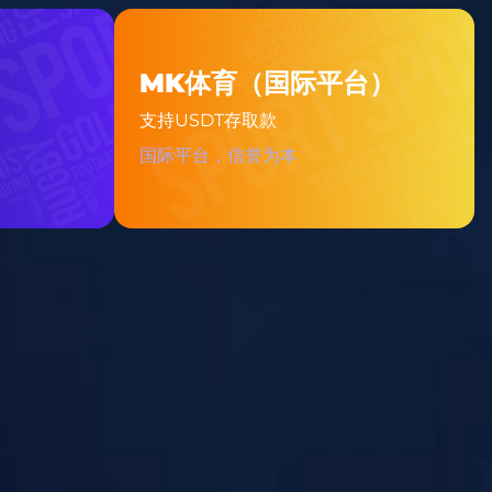
积分榜
英超完整榜 >
球队
场次
积分
阿森纳
28
72
曼城
27
70
曼联
28
60
热刺
27
57
纽卡斯尔
28
54