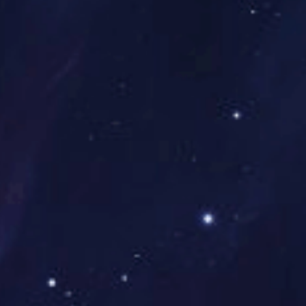
中再次创造历史，成为NBA历史
的红土场上展现了绝对的统治力
分突破40000分的球员...
闯入法网女单决赛...
英超争冠形势分析：阿森纳优势明显
距离英超赛季结束仅剩最后三轮，阿森纳目前领先第二