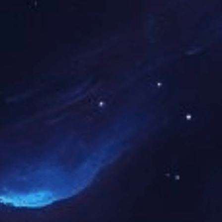
经过前几轮的激烈角逐，NBA东西部决赛的对阵双方已
凯尔特人核心塔图姆伤愈复出
世界杯专区