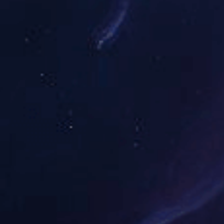
在社交媒体上广泛流传，迈阿密国际俱
的比赛
乐部对此做出了正式回应...
上首位得
足球专区
欧冠八强出炉：豪门对决一触即发
随着最后一场1/8决赛的结束，本赛季欧冠八强全部产