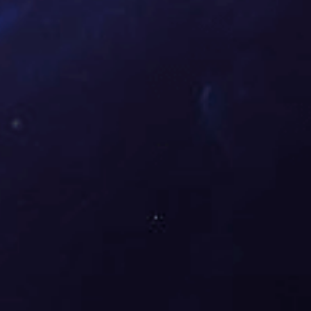
杯...
榜 TOP 3
赵睿
场均28.5分
郭艾伦
场均26.2分
易建联
场均24.8分
世界杯频道 >