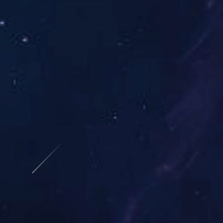
热门赛事资讯
足球
2小时前
NBA
梅西转会传闻再起，迈阿密国
詹姆
际官方回应
写历
近日关于梅西可能重返欧洲足坛的消息
洛杉矶