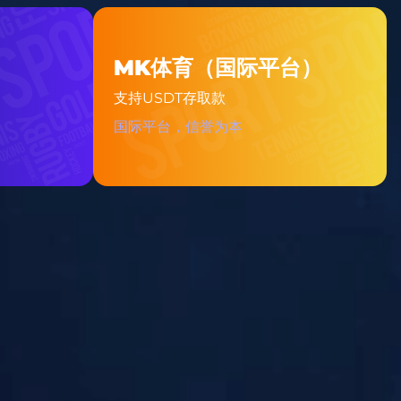
积分榜
英超完整榜 >
球队
场次
积分
阿森纳
28
72
曼城
27
70
曼联
28
60
热刺
27
57
纽卡斯尔
28
54