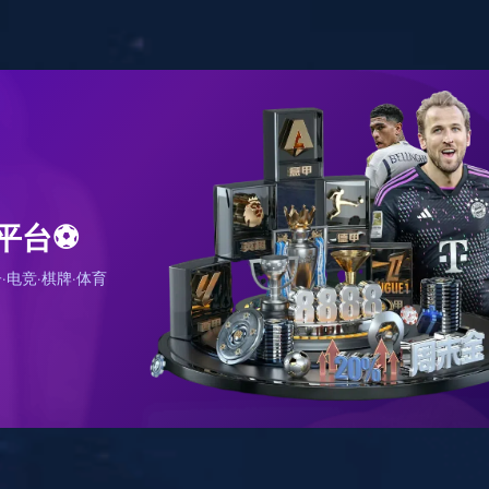
首页
足球专区
篮球专区
国际米兰，冠军归属引发热议
体育为您带来最全赛事前瞻与深度分析。