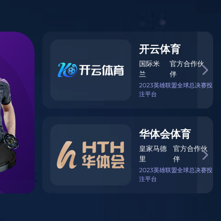
NBA专区
世界杯
赛事分析
百科
联系我们