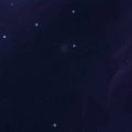
回顾历届世界杯经典瞬间
从1930年首届乌拉圭世界杯到2022年卡塔尔世界杯，
无数经典瞬间定格在足球史上。本文带您重温那些激动
人心的时刻...
球队百科
皇家马德里足球俱乐部