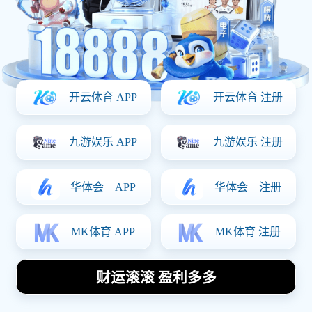
1 - 0
曼城 vs 国际米兰
78'
LIVE
89 - 92
湖人 vs 凯尔特人
65'
LIVE
2 - 1
皇马 vs 巴萨
已结束
105 - 110
勇士 vs 掘金
已结束
VS
利物浦 vs 切尔西
20:00
VS
巴黎圣日耳曼 vs 里昂
22:00
积分榜
英超完整榜 >
排
球队
场次
积分
名